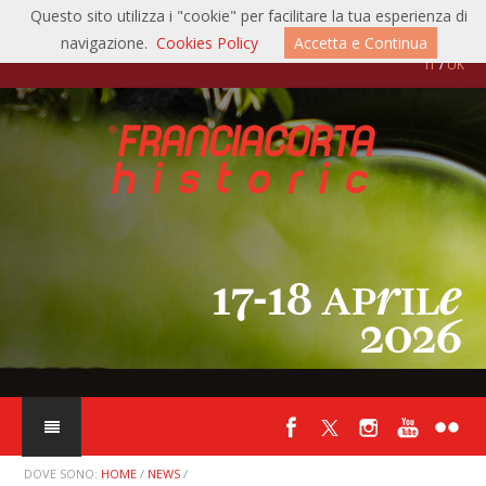
Questo sito utilizza i "cookie" per facilitare la tua esperienza di
04/05/2026:
Auto d'Epoca anno XLII n° 5, maggio 2026 pag. 120-121
navigazione.
Cookies Policy
Accetta e Continua
IT
/
UK
22/04/2026:
Giornale di Brescia, mercoledì 22 aprile 2026 pag. 39
22/04/2026:
motoristorici.it
22/04/2026:
territoribresciani.it
20/04/2026:
acisport.it
20/04/2026:
mattiperlecorse.com
20/04/2026:
rallyeslalom.com
19/04/2026:
autoclassicnews.com
19/04/2026:
autorace.it
DOVE SONO:
HOME
/
NEWS
/