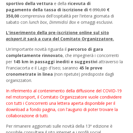
sportivo della vettura
e della
ricevuta di
pagamento
della tassa di iscrizione di
€ 390,00
€
350,00
comprensiva dell'ospitalità per l'intera giornata di
sabato con
lunch box
,
Dimmidisì Box
e omaggi esclusivi.
L'inserimento della pre-iscrizione online sul sito
acisport.it
sarà a cura del Comitato Organizzatore.
Un'importante novità riguarda il
percorso di gara
completamente rinnovato
, che impegnerà i concorrenti
per
145 km in passaggi inediti e suggestivi
attraverso la
Franciacorta e il Lago d'Iseo; saranno
45 le prove
cronometrate in linea
(non ripetute) predisposte dagli
organizzatori.
In riferimento al contenimento della diffusione del COVID-19
nel motorsport, il Comitato Organizzatore vuole condividere
con tutti i Concorrenti una lettera aperta disponibile per il
download a fondo pagina, con l'augurio di poter trovare la
collaborazione di tutti.
Per rimanere aggiornati sulle novità della 13ª edizione è
possibile consultare il sito internet e i profili social