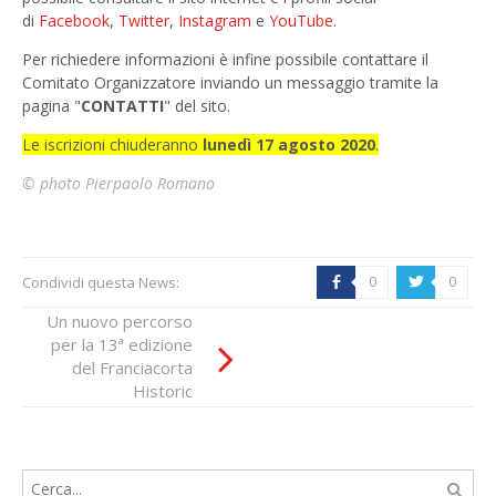
di
Facebook
,
Twitter
,
Instagram
e
YouTube
.
Per richiedere informazioni è infine possibile contattare il
Comitato Organizzatore inviando un messaggio tramite la
pagina "
CONTATTI
" del sito.
Le iscrizioni chiuderanno
lunedì 17 agosto 2020
.
© photo Pierpaolo Romano
Condividi questa News:
0
0
b
a
Nuova data per il
Un nuovo percorso
Franciacorta
per la 13ª edizione
Historic: sabato 29
del Franciacorta
agosto 2020 al via
Historic
la 13ª edizione