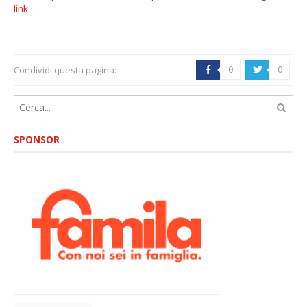
link
.
Condividi questa pagina:
0
0
b
a
SPONSOR