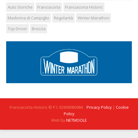
Auto Storiche
Franciacorta
Franciacorta Historic
Madonna di Campiglio
Regolarità
Winter Marathon
Top Driver
Brescia
Franciacorta Historic © P.I. 02909080984
Privacy Policy
|
Cookie
Policy
Web by
NETMOOLE