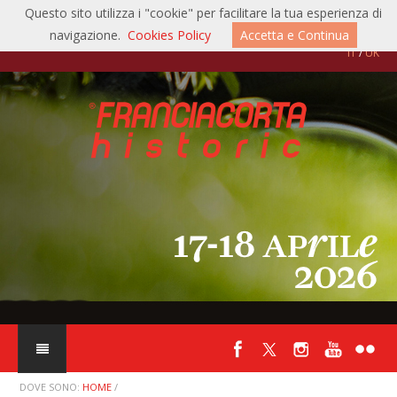
Questo sito utilizza i "cookie" per facilitare la tua esperienza di
navigazione.
Cookies Policy
Accetta e Continua
04/05/2026:
Auto d'Epoca anno XLII n° 5, maggio 2026 pag. 120-121
IT
/
UK
22/04/2026:
Giornale di Brescia, mercoledì 22 aprile 2026 pag. 39
22/04/2026:
motoristorici.it
22/04/2026:
territoribresciani.it
20/04/2026:
acisport.it
20/04/2026:
mattiperlecorse.com
20/04/2026:
rallyeslalom.com
19/04/2026:
autoclassicnews.com
19/04/2026:
autorace.it
DOVE SONO:
HOME
/