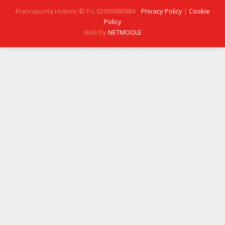
Franciacorta Historic © P.I. 02909080984
Privacy Policy
|
Cookie
Policy
Web by
NETMOOLE