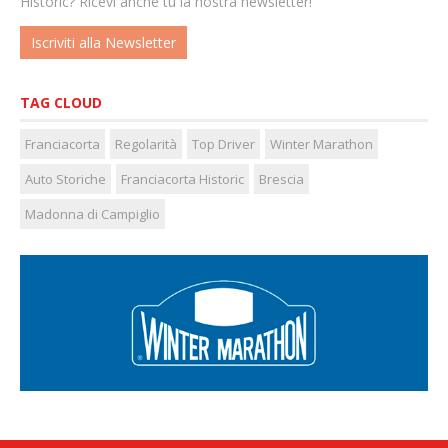
Historic? Ricevi anche tu la nostra newsletter!
Iscriviti alla Newsletter
TAG CLOUD
Franciacorta
Regolarità
Top Driver
Winter Marathon
Auto Storiche
Franciacorta Historic
Brescia
Madonna di Campiglio