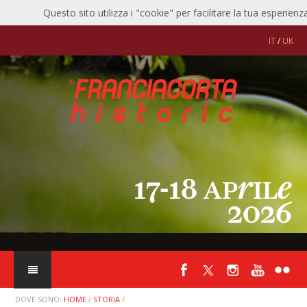
Questo sito utilizza i "cookie" per facilitare la tua esperienz
04/05/2026:
Auto d'Epoca anno XLII n° 5, maggio 2026 pag. 120-121
IT
/
UK
22/04/2026:
Giornale di Brescia, mercoledì 22 aprile 2026 pag. 39
22/04/2026:
motoristorici.it
22/04/2026:
territoribresciani.it
20/04/2026:
acisport.it
20/04/2026:
mattiperlecorse.com
20/04/2026:
rallyeslalom.com
19/04/2026:
autoclassicnews.com
19/04/2026:
autorace.it
DOVE SONO:
HOME
/
STORIA
/