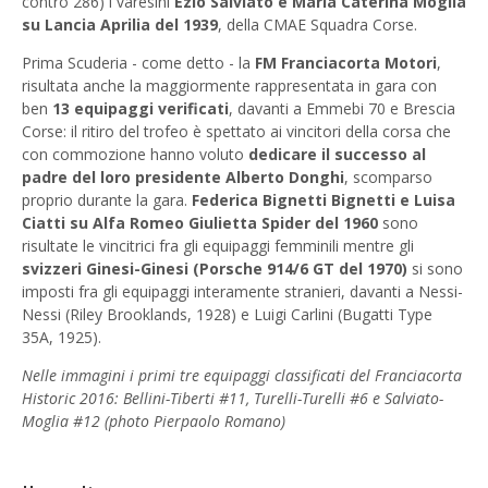
contro 286) i varesini
Ezio Salviato e Maria Caterina Moglia
su Lancia Aprilia del 1939
, della CMAE Squadra Corse.
Prima Scuderia - come detto - la
FM Franciacorta Motori
,
risultata anche la maggiormente rappresentata in gara con
ben
13 equipaggi verificati
, davanti a Emmebi 70 e Brescia
Corse: il ritiro del trofeo è spettato ai vincitori della corsa che
con commozione hanno voluto
dedicare il successo al
padre del loro presidente Alberto Donghi
, scomparso
proprio durante la gara.
Federica Bignetti Bignetti e Luisa
Ciatti su Alfa Romeo Giulietta Spider del 1960
sono
risultate le vincitrici fra gli equipaggi femminili mentre gli
svizzeri Ginesi-Ginesi (Porsche 914/6 GT del 1970)
si sono
imposti fra gli equipaggi interamente stranieri, davanti a Nessi-
Nessi (Riley Brooklands, 1928) e Luigi Carlini (Bugatti Type
35A, 1925).
Nelle immagini i primi tre equipaggi classificati del Franciacorta
Historic 2016: Bellini-Tiberti #11, Turelli-Turelli #6 e Salviato-
Moglia #12 (photo Pierpaolo Romano)