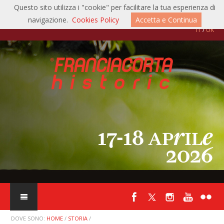
Questo sito utilizza i "cookie" per facilitare la tua esperienza di
04/05/2026:
Auto d'Epoca anno XLII n° 5, maggio 2026 pag. 120-121
navigazione.
Cookies Policy
Accetta e Continua
IT
/
UK
22/04/2026:
Giornale di Brescia, mercoledì 22 aprile 2026 pag. 39
22/04/2026:
motoristorici.it
22/04/2026:
territoribresciani.it
20/04/2026:
acisport.it
20/04/2026:
mattiperlecorse.com
20/04/2026:
rallyeslalom.com
19/04/2026:
autoclassicnews.com
19/04/2026:
autorace.it
DOVE SONO:
HOME
/
STORIA
/