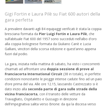
Gigi Fortin e Laura Pilè su Fiat 600 autori della
gara perfetta
A prevalere davanti agli 84 equipaggi verificati è stata la coppia
bresciana formata da
Pier Luigi Fortin e Laura Pilè
, che
sull’abituale Fiat 600 del 1957 sono succeduti nell’albo d'oro
alla coppia bolognese formata da Giuliano Canè e Lucia
Galliani, vincitori della scorsa edizione e quest’anno appena
fuori dal podio.
La gara, iniziata nella mattina di sabato, ha visto i concorrenti
chiamati ad affrontare una
doppia sessione di prove al
Franciacorta International Circuit
(38 in totale), in perfette
condizioni nonostante le piogge intense cadute fino ad un paio
d’ore prima del via. Alle ore 12.15, lasciando Castrezzato si è
dato inizio alla
seconda parte di gara sulle strade della
vicina Franciacorta
, con il transito delle vetture da
Travagliato, Ospitaletto e Gussago in direzione
dell'impegnativa salita verso Brione: da qui la discesa verso