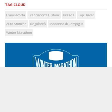
TAG CLOUD
Franciacorta
Franciacorta Historic
Brescia
Top Driver
Auto Storiche
Regolarità
Madonna di Campiglio
Winter Marathon
Franciacorta Historic © P.I. 02909080984
Privacy Policy
|
Cookie
Policy
Web by
NETMOOLE