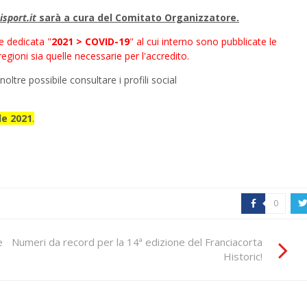
isport.it
sarà a cura del Comitato Organizzatore.
e dedicata "
2021 > COVID-19
" al cui interno sono pubblicate le
gioni sia quelle necessarie per l'accredito.
oltre possibile consultare i profili social
le 2021
.
0
b
e del
Numeri da record per la 14ª edizione del Franciacorta
Historic!