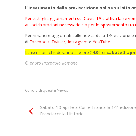
L'inserimento della pre-iscrizione online sul sito
ac
Per tutti gli aggiornamenti sul Covid-19 è attiva
la sezion
autodichiarazioni necessarie sia per lo spostamento tra re
Per rimanere aggiornati sulle novità della 14ª edizione è in
di
Facebook
,
Twitter
,
Instagram
e
YouTube
.
Le iscrizioni chiuderanno alle ore 24.00 di
sabato 3 apri
© photo Pierpaolo Romano
Condividi questa News:
Sabato 10 aprile a Corte Franca la 14ª edizion
Franciacorta Historic