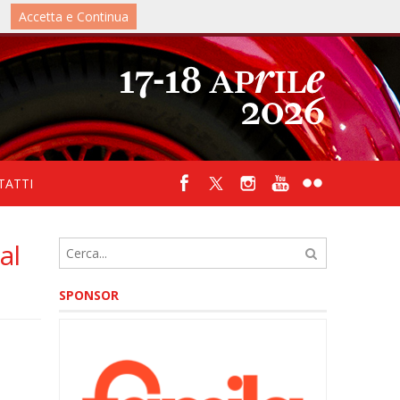
Accetta e Continua
IT
/
UK
TATTI
al
SPONSOR