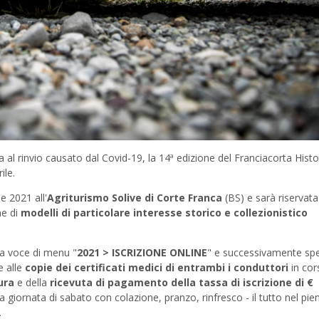
 al rinvio causato dal Covid-19, la 14ª edizione del Franciacorta Histo
ile.
e 2021 all'
Agriturismo Solive di Corte Franca
(BS) e sarà riservata
ne di
modelli di particolare interesse storico e collezionistico
la voce di menu "
2021 > ISCRIZIONE ONLINE
" e successivamente spe
e alle
copie dei certificati medici di entrambi i conduttori
in cor
ura
e della
ricevuta di pagamento
della tassa di iscrizione di
€
ra giornata di sabato con colazione, pranzo, rinfresco - il tutto nel pie
.