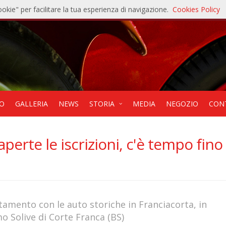
ookie" per facilitare la tua esperienza di navigazione.
Cookies Policy
121
9
EO
GALLERIA
NEWS
STORIA
MEDIA
NEGOZIO
CON
perte le iscrizioni, c'è tempo fino 
tamento con le auto storiche in Franciacorta, in
o Solive di Corte Franca (BS)