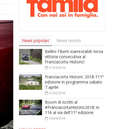
News popolari
News recenti
Bellini-Tiberti inarrestabili: terza
vittoria consecutiva al
Franciacorta Historic!
07/04/2018
Franciacorta Historic 2018: l'11ª
edizione in programma sabato
7 aprile
01/02/2018
Boom di iscritti al
#FranciacortaHistoric2018: in
116 al via dell'11ª edizione
05/04/2018