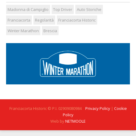
Madonna di Campiglio
Top Driver
Auto Storiche
Franciacorta
Regolarità
Franciacorta Historic
Winter Marathon
Brescia
Franciacorta Historic © P.I. 02909080984
Privacy Policy
|
Cookie
Policy
Web by
NETMOOLE