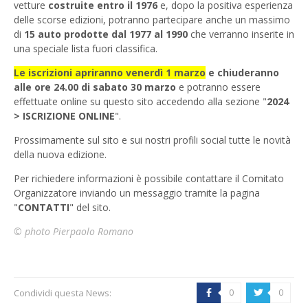
vetture
costruite entro il 1976
e, dopo la positiva esperienza
delle scorse edizioni, potranno partecipare anche un massimo
di
15 auto
prodotte
dal 1977 al 1990
che verranno inserite in
una speciale lista fuori classifica.
Le iscrizioni apriranno venerdì 1 marzo
e chiuderanno
alle ore 24.00 di sabato 30 marzo
e potranno essere
effettuate online su questo sito accedendo alla sezione "
2024
> ISCRIZIONE ONLINE
".
Prossimamente sul sito e sui nostri profili social tutte le novità
della nuova edizione.
Per richiedere informazioni è possibile contattare il Comitato
Organizzatore inviando un messaggio tramite la pagina
"
CONTATTI
" del sito.
© photo Pierpaolo Romano
Condividi questa News:
0
0
b
a