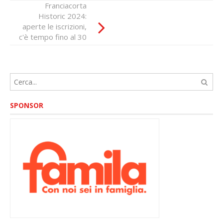
Franciacorta
Aliverti-Maffi
Historic 2024:
vincono il
aperte le iscrizioni,
Franciacorta
c'è tempo fino al 30
Historic
marzo
SPONSOR