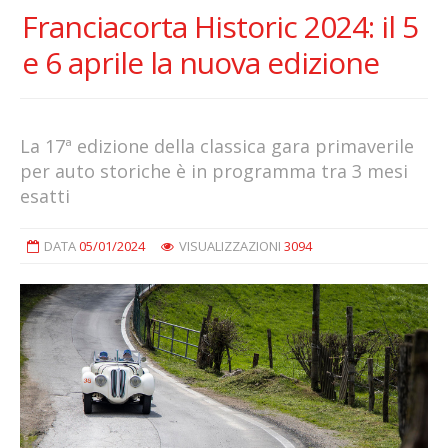
Franciacorta Historic 2024: il 5
e 6 aprile la nuova edizione
La 17ª edizione della classica gara primaverile
per auto storiche è in programma tra 3 mesi
esatti
DATA
05/01/2024
VISUALIZZAZIONI
3094