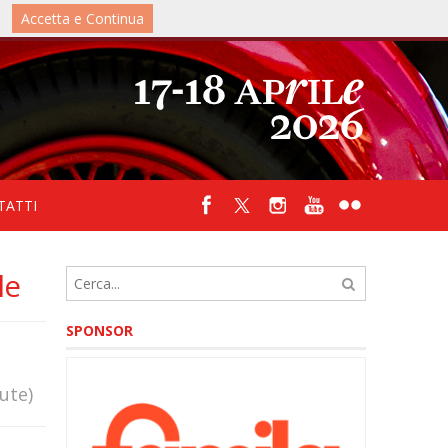
Accetta e Continua
IT
/
UK
TATTI
le
SPONSOR
ute)