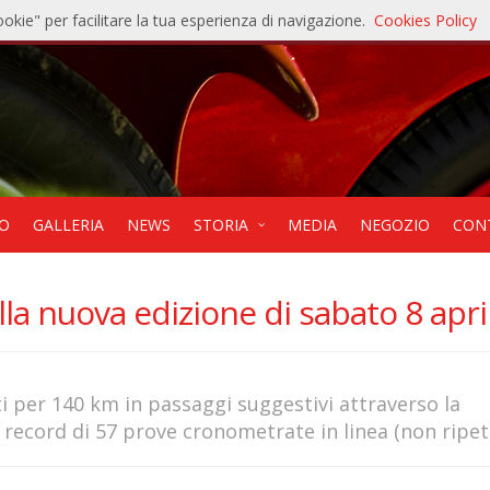
ookie" per facilitare la tua esperienza di navigazione.
Cookies Policy
121
9
EO
GALLERIA
NEWS
STORIA
MEDIA
NEGOZIO
CON
lla nuova edizione di sabato 8 apri
ti per 140 km in passaggi suggestivi attraverso la
o record di 57 prove cronometrate in linea (non ripet