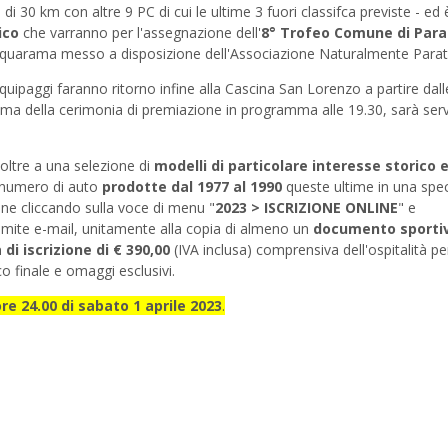
a di 30 km con altre 9 PC di cui le ultime 3 fuori classifca previste - ed 
ico
che varranno per l'assegnazione dell'
8° Trofeo Comune di Para
a Aquarama messo a disposizione dell'Associazione Naturalmente Parat
 equipaggi faranno ritorno infine alla Cascina San Lorenzo a partire dal
 prima della cerimonia di premiazione in programma alle 19.30, sarà ser
oltre a una selezione di
modelli di particolare interesse storico 
o numero di auto
prodotte
dal 1977 al 1990
queste ultime in una spec
nline cliccando sulla voce di menu "
2023 > ISCRIZIONE ONLINE
" e
amite e-mail, unitamente alla copia di almeno un
documento sporti
di iscrizione di
€ 390,00
(IVA inclusa) comprensiva dell'ospitalità pe
co finale e omaggi esclusivi.
ore 24.00 di sabato 1 aprile 2023
.