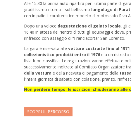
Alle 15.30 la prima auto ripartirà per l'ultima parte di gar
graditissimo ritorno - sul bellissimo
lungolago di Parat
con in palio il caratteristico modello di motoscafo Riv
Dopo una veloce
degustazione di gelato locale
, gli
16.40 in attesa del rientro di tutti gli equipaggi e dove,
rinfresco con assaggio di “Franciacorta” San Lorenzo.
La gara è riservata alle
vetture costruite fino al 1971
collezionistico prodotti entro il 1976
e a un ristrett
lista fuori classifica. Le registrazioni vanno effettuate o
successivamente inoltrate al Comitato Organizzatore tr
della vettura
e della ricevuta di pagamento della
tassa 
l'intera giornata di sabato con colazione, pranzo, rinfres
Non perdere tempo:
le iscrizioni chiuderanno alle 