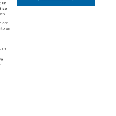
è un
tico
ico.
le ore
vito un
e
iale
vo
r