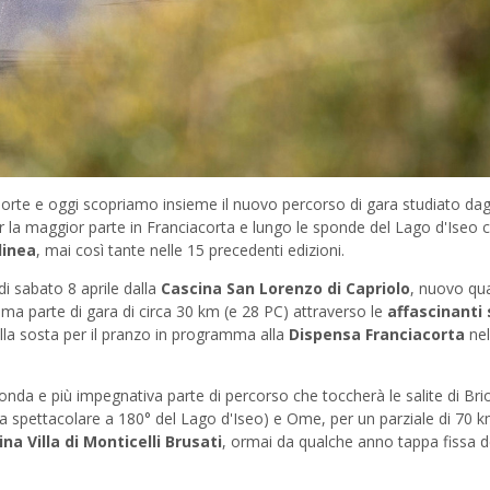
porte e oggi scopriamo insieme il nuovo percorso di gara studiato dag
 la maggior parte in Franciacorta e lungo le sponde del Lago d'Iseo 
linea
, mai così tante nelle 15 precedenti edizioni.
di sabato 8 aprile dalla
Cascina San Lorenzo
di Capriolo
, nuovo qua
ima parte di gara di circa 30 km (e 28 PC) attraverso le
affascinanti
lla sosta per il pranzo in programma alla
Dispensa Franciacorta
nel
conda e più impegnativa parte di percorso che toccherà le salite di Bri
ta spettacolare a 180° del Lago d'Iseo) e Ome, per un parziale di 70 
na Villa di Monticelli Brusati
, ormai da qualche anno tappa fissa d