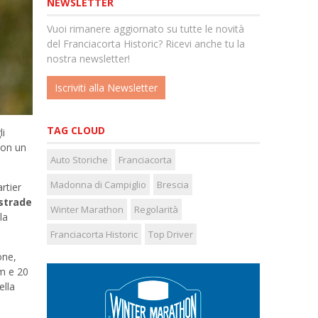
NEWSLETTER
Vuoi rimanere aggiornato su tutte le novità
del Franciacorta Historic? Ricevi anche tu la
nostra newsletter!
Iscriviti alla Newsletter
TAG CLOUD
li
con un
Auto Storiche
Franciacorta
Madonna di Campiglio
Brescia
rtier
 strade
Winter Marathon
Regolarità
la
Franciacorta Historic
Top Driver
one,
km e 20
ella